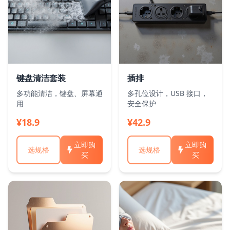
键盘清洁套装
插排
多功能清洁，键盘、屏幕通
多孔位设计，USB 接口，
用
安全保护
¥18.9
¥42.9
立即购
立即购
选规格
选规格
买
买