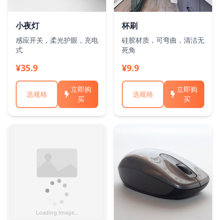
小夜灯
杯刷
感应开关，柔光护眼，充电
硅胶材质，可弯曲，清洁无
式
死角
¥35.9
¥9.9
立即购
立即购
选规格
选规格
买
买