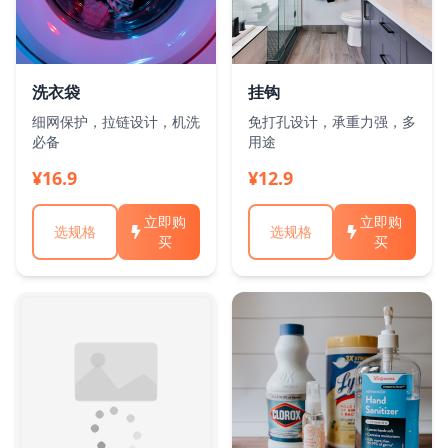
洗衣袋
挂钩
细网保护，拉链设计，机洗
免打孔设计，承重力强，多
必备
用途
¥16.9
¥12.9
立即购
立即购
选规格
选规格
买
买