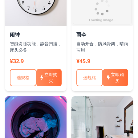
闹钟
雨伞
智能贪睡功能，静音扫描，
自动开合，防风骨架，晴雨
床头必备
两用
¥32.9
¥45.9
立即购
立即购
选规格
选规格
买
买