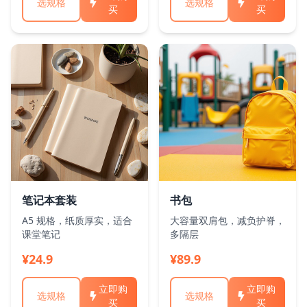
选规格
选规格
买
买
笔记本套装
书包
A5 规格，纸质厚实，适合
大容量双肩包，减负护脊，
课堂笔记
多隔层
¥24.9
¥89.9
立即购
立即购
选规格
选规格
买
买