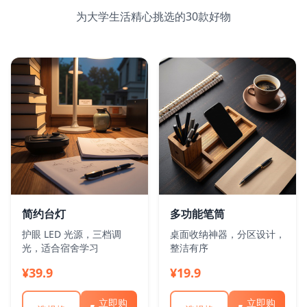
为大学生活精心挑选的
30
款好物
简约台灯
多功能笔筒
护眼 LED 光源，三档调
桌面收纳神器，分区设计，
光，适合宿舍学习
整洁有序
¥39.9
¥19.9
立即购
立即购