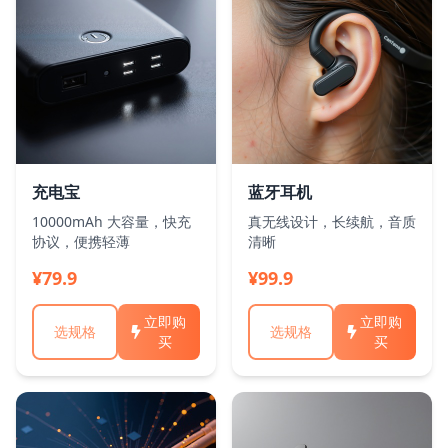
充电宝
蓝牙耳机
10000mAh 大容量，快充
真无线设计，长续航，音质
协议，便携轻薄
清晰
¥79.9
¥99.9
立即购
立即购
选规格
选规格
买
买