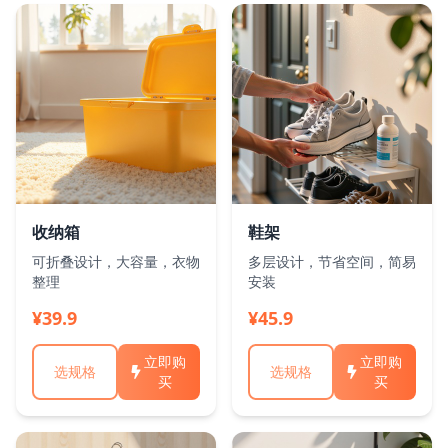
收纳箱
鞋架
可折叠设计，大容量，衣物
多层设计，节省空间，简易
整理
安装
¥39.9
¥45.9
立即购
立即购
选规格
选规格
买
买