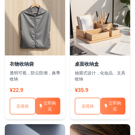
衣物收纳袋
桌面收纳盒
透明可视，防尘防潮，换季
抽屉式设计，化妆品、文具
收纳
收纳
¥22.9
¥35.9
立即购
立即购
选规格
选规格
买
买