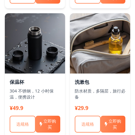
保温杯
洗漱包
304 不锈钢，12 小时保
防水材质，多隔层，旅行必
温，便携设计
备
¥49.9
¥29.9
立即购
立即购
选规格
选规格
买
买