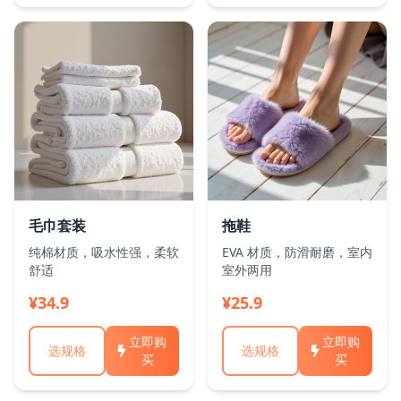
毛巾套装
拖鞋
纯棉材质，吸水性强，柔软
EVA 材质，防滑耐磨，室内
舒适
室外两用
¥34.9
¥25.9
立即购
立即购
选规格
选规格
买
买