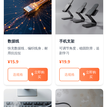
数据线
手机支架
快充数据线，编织线身，耐
可调节角度，稳固防滑，追
用抗拉扯
剧学习
¥15.9
¥19.9
立即购
立即购
选规格
选规格
买
买