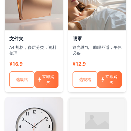
文件夹
眼罩
A4 规格，多层分类，资料
遮光透气，助眠舒适，午休
整理
必备
¥16.9
¥12.9
立即购
立即购
选规格
选规格
买
买