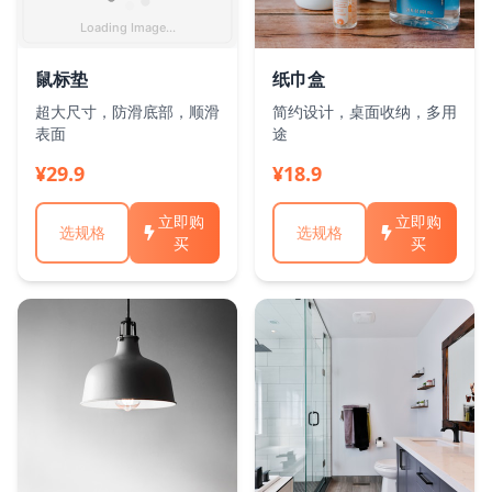
鼠标垫
纸巾盒
超大尺寸，防滑底部，顺滑
简约设计，桌面收纳，多用
表面
途
¥29.9
¥18.9
立即购
立即购
选规格
选规格
买
买