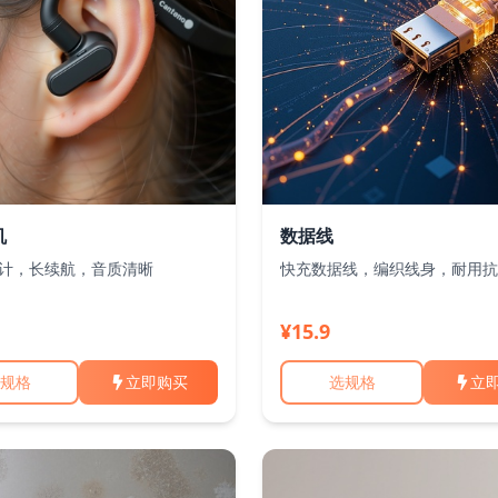
机
数据线
计，长续航，音质清晰
快充数据线，编织线身，耐用抗
¥15.9
规格
立即购买
选规格
立