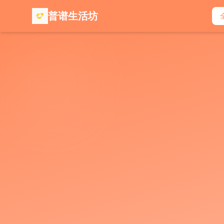
普谱生活坊