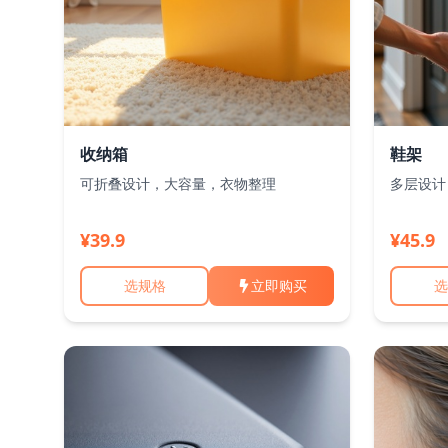
收纳箱
鞋架
可折叠设计，大容量，衣物整理
多层设计
¥39.9
¥45.9
选规格
立即购买
选