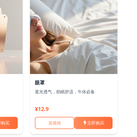
眼罩
遮光透气，助眠舒适，午休必备
¥12.9
即购买
选规格
立即购买