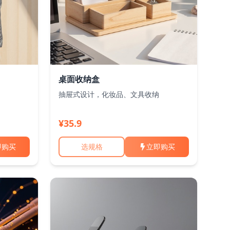
桌面收纳盒
抽屉式设计，化妆品、文具收纳
¥35.9
即购买
选规格
立即购买