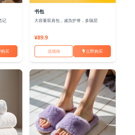
书包
笔记
大容量双肩包，减负护脊，多隔层
¥89.9
即购买
选规格
立即购买