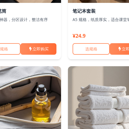
笔筒
笔记本套装
神器，分区设计，整洁有序
A5 规格，纸质厚实，适合课堂
¥24.9
规格
立即购买
选规格
立