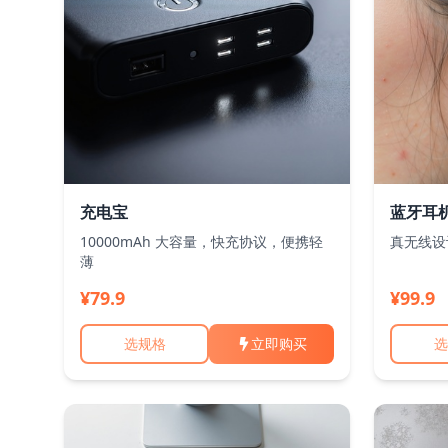
充电宝
蓝牙耳
10000mAh 大容量，快充协议，便携轻
真无线设
薄
¥79.9
¥99.9
选规格
立即购买
选