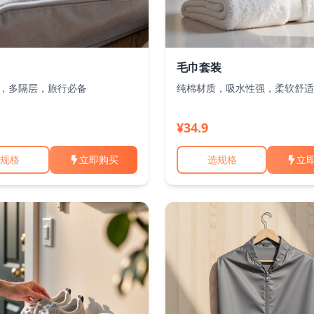
毛巾套装
，多隔层，旅行必备
纯棉材质，吸水性强，柔软舒适
¥34.9
规格
立即购买
选规格
立