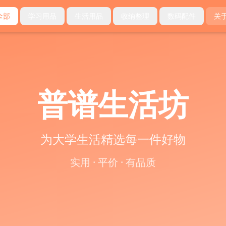
全部
学习用品
生活用品
收纳整理
数码配件
关
普谱生活坊
为大学生活精选每一件好物
实用 · 平价 · 有品质