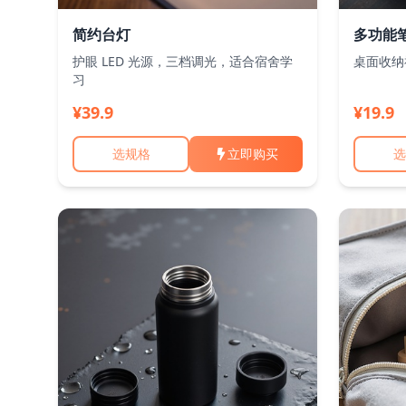
简约台灯
多功能
护眼 LED 光源，三档调光，适合宿舍学
桌面收纳
习
¥39.9
¥19.9
选规格
立即购买
选